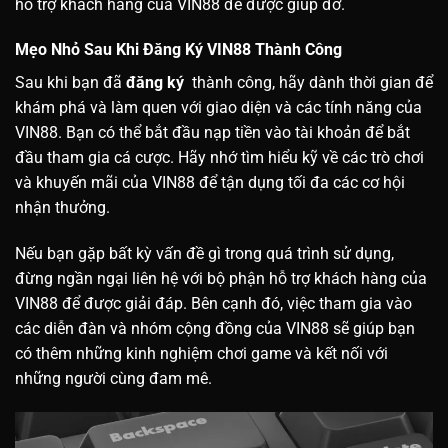
hỗ trợ khách hàng của VIN88 để được giúp đỡ.
Mẹo Nhỏ Sau Khi Đăng Ký VIN88 Thành Công
Sau khi bạn đã
đăng ký
thành công, hãy dành thời gian để
khám phá và làm quen với giao diện và các tính năng của
VIN88. Bạn có thể bắt đầu nạp tiền vào tài khoản để bắt
đầu tham gia cá cược. Hãy nhớ tìm hiểu kỹ về các trò chơi
và khuyến mãi của VIN88 để tận dụng tối đa các cơ hội
nhận thưởng.
Nếu bạn gặp bất kỳ vấn đề gì trong quá trình sử dụng,
đừng ngần ngại liên hệ với bộ phận hỗ trợ khách hàng của
VIN88 để được giải đáp. Bên cạnh đó, việc tham gia vào
các diễn đàn và nhóm cộng đồng của VIN88 sẽ giúp bạn
có thêm những kinh nghiệm chơi game và kết nối với
những người cùng đam mê.