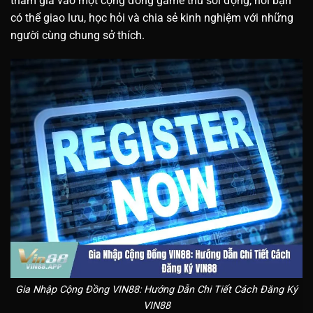
tham gia vào một cộng đồng game thủ sôi động, nơi bạn
có thể giao lưu, học hỏi và chia sẻ kinh nghiệm với những
người cùng chung sở thích.
Gia Nhập Cộng Đồng VIN88: Hướng Dẫn Chi Tiết Cách Đăng Ký
VIN88