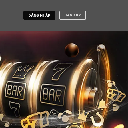
ĐĂNG KÝ
ĐĂNG NHẬP