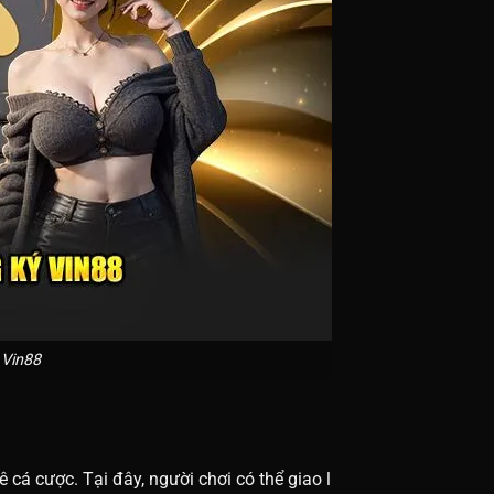
 Vin88
á cược. Tại đây, người chơi có thể giao lưu, chia sẻ kinh nghi