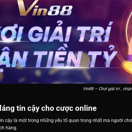
Vin88 – Chơi giải trí , nhận
đáng tin cậy cho cược online
tin cậy là một trong những yếu tố quan trọng nhất mà người chơ
ch hàng.