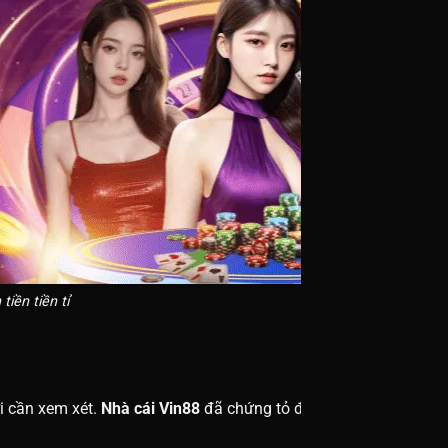
 tiền tiền tỉ
i cần xem xét.
Nhà cái Vin88
đã chứng tỏ được khả năng của mìn