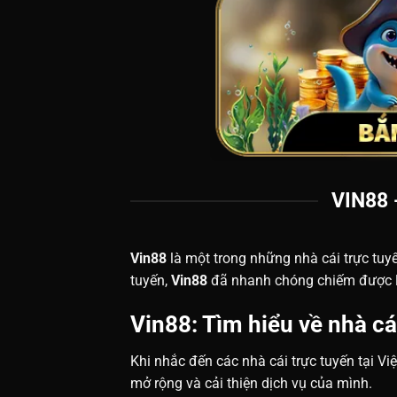
VIN88 
Vin88
là một trong những nhà cái trực tuyế
tuyến,
Vin88
đã nhanh chóng chiếm được lò
Vin88: Tìm hiểu về nhà c
Khi nhắc đến các nhà cái trực tuyến tại Vi
mở rộng và cải thiện dịch vụ của mình.