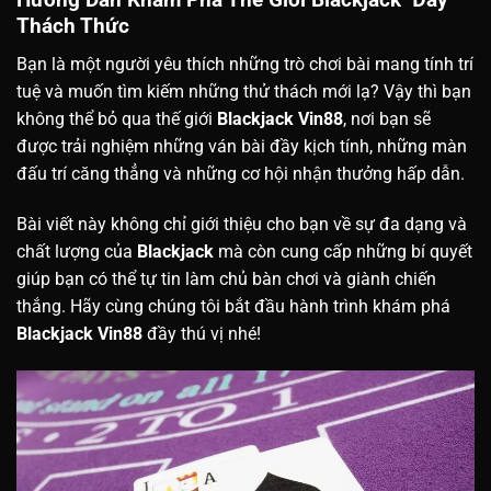
Thách Thức
Bạn là một người yêu thích những trò chơi bài mang tính trí
tuệ và muốn tìm kiếm những thử thách mới lạ? Vậy thì bạn
không thể bỏ qua thế giới
Blackjack Vin88
, nơi bạn sẽ
được trải nghiệm những ván bài đầy kịch tính, những màn
đấu trí căng thẳng và những cơ hội nhận thưởng hấp dẫn.
Bài viết này không chỉ giới thiệu cho bạn về sự đa dạng và
chất lượng của
Blackjack
mà còn cung cấp những bí quyết
giúp bạn có thể tự tin làm chủ bàn chơi và giành chiến
thắng. Hãy cùng chúng tôi bắt đầu hành trình khám phá
Blackjack Vin88
đầy thú vị nhé!