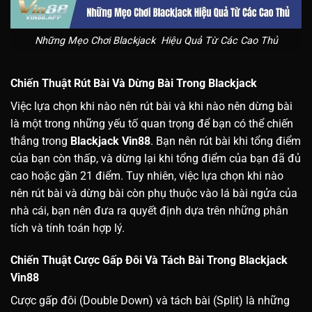
Những Mẹo Chơi Blackjack Hiệu Quả Từ Các Cao Thủ
Chiến Thuật Rút Bài Và Dừng Bài Trong Blackjack
Việc lựa chọn khi nào nên rút bài và khi nào nên dừng bài
là một trong những yếu tố quan trọng để bạn có thể chiến
thắng trong
Blackjack Vin88
. Bạn nên rút bài khi tổng điểm
của bạn còn thấp, và dừng lại khi tổng điểm của bạn đã đủ
cao hoặc gần 21 điểm. Tuy nhiên, việc lựa chọn khi nào
nên rút bài và dừng bài còn phụ thuộc vào lá bài ngửa của
nhà cái, bạn nên đưa ra quyết định dựa trên những phân
tích và tính toán hợp lý.
Chiến Thuật Cược Gấp Đôi Và Tách Bài Trong Blackjack
Vin88
Cược gấp đôi (Double Down) và tách bài (Split) là những