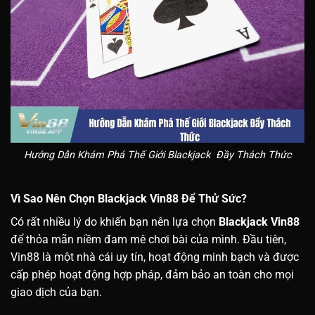
Hướng Dẫn Khám Phá Thế Giới Blackjack Đầy Thách Thức
Vì Sao Nên Chọn Blackjack Vin88 Để Thử Sức?
Có rất nhiều lý do khiến bạn nên lựa chọn
Blackjack Vin88
để thỏa mãn niềm đam mê chơi bài của mình. Đầu tiên,
Vin88 là một nhà cái uy tín, hoạt động minh bạch và được
cấp phép hoạt động hợp pháp, đảm bảo an toàn cho mọi
giao dịch của bạn.