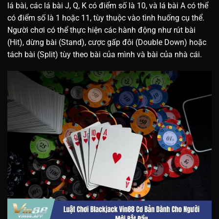
lá bài, các lá bài J, Q, K có điểm số là 10, và lá bài A có thể
có điểm số là 1 hoặc 11, tùy thuộc vào tình huống cụ thể.
Người chơi có thể thực hiện các hành động như rút bài
(Hit), dừng bài (Stand), cược gấp đôi (Double Down) hoặc
tách bài (Split) tùy theo bài của mình và bài của nhà cái.