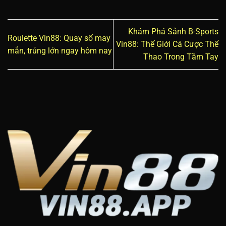
Khám Phá Sảnh B-Sports
Roulette Vin88: Quay số may
Vin88: Thế Giới Cá Cược Thể
mắn, trúng lớn ngay hôm nay
Thao Trong Tầm Tay