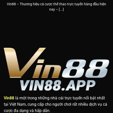
Vin88 – Thương hiệu cá cược thể thao trực tuyến hàng đầu hiện
nay – [...]
Vin88
là một trong những nhà cái trực tuyến nổi bật nhất
tại Việt Nam, cung cấp cho người chơi rất nhiều dịch vụ cá
cược đa dạng và hấp dẫn.