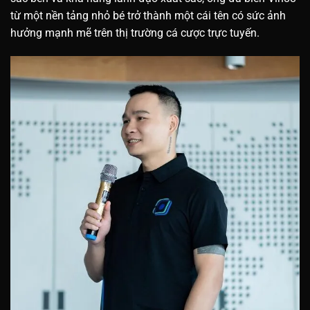
từ một nền tảng nhỏ bé trở thành một cái tên có sức ảnh
hưởng mạnh mẽ trên thị trường cá cược trực tuyến.