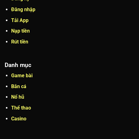
Đăng nhập
Tải App
Nạp tiền
Rút tiền
Danh mục
Game bài
Bắn cá
Nổ hũ
Thể thao
Casino