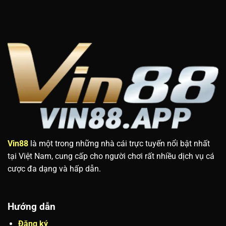
Vin88
là một trong những nhà cái trực tuyến nổi bật nhất
tại Việt Nam, cung cấp cho người chơi rất nhiều dịch vụ cá
cược đa dạng và hấp dẫn.
Hướng dẫn
Đăng ký