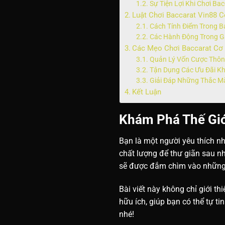
Sự Tiện Lợi Khi Chơi Ba
Luật Chơi Baccarat Vin88 
Cách Tính Điểm Trong B
Các Hành Động Trong G
Các Mẹo Chơi Baccarat Cơ
Quản Lý Vốn Cược Thông
Tận Dụng Các Ưu Đãi Kh
Giải Đáp Những Thắc M
Kết Luận
Khám Phá Thế Giớ
Bạn là một người yêu thích nh
chất lượng để thư giãn sau n
sẽ được đắm chìm vào những v
Bài viết này không chỉ giới t
hữu ích, giúp bạn có thể tự t
nhé!