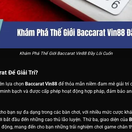
Khám Phá Thế Giới Baccarat Vin88 Đầy Lôi Cuốn
at Để Giải Trí?
nên lựa chọn
Baccarat Vin88
để thỏa mãn niềm đam mê giải trí c
g minh bạch và được cấp phép hoạt động hợp pháp, đảm bảo an
ho bạn sự đa dạng trong các bàn chơi, với nhiều mức cược khá
ới bắt đầu đến những cao thủ lão luyện. Thứ ba, giao diện của
B
 động, mang đến cho bạn những trải nghiệm chơi game chân t