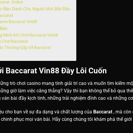
ccarat Online
Cơ Bản Dành Cho Người Mới Bắt Đầu
accarat
ame Baccarat Vin88
 Bản
 Minh Khi Chơi Baccarat Vin88
i Chơi Baccarat
ắc Thường Gặp Về Baccarat
i Baccarat Vin88 Đầy Lôi Cuốn
ững trò chơi casino mang tính giải trí cao và muốn tìm kiếm một 
hững giờ làm việc căng thẳng? Vậy thì bạn không thể bỏ qua thế
án bài đầy kịch tính, những trải nghiệm đỉnh cao và những c
hiệu cho bạn về sự đa dạng và chất lượng của
Baccarat
, mà còn
in chinh phục mọi ván bài. Hãy cùng chúng tôi khám phá thế giới