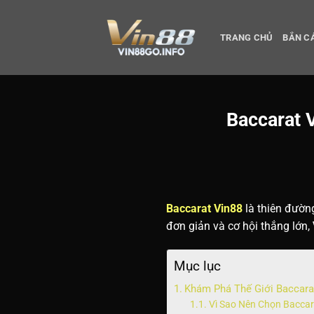
Bỏ
qua
TRANG CHỦ
BẮN C
nội
dung
Baccarat V
Baccarat Vin88
là thiên đườn
đơn giản và cơ hội thắng lớn,
Mục lục
Khám Phá Thế Giới Baccara
Vì Sao Nên Chọn Baccara