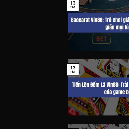
13
Th1
13
Th1