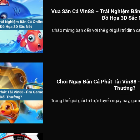
Vua Săn Cá Vin88 – Trải Nghiệm Bắn
Đồ Họa 3D Sắc 
Chào mừng bạn đến với thế giới giải trí đỉnh cao
Chơi Ngay Bắn Cá Phát Tài Vin88
Thưởng?
Trong thế giới giải trí trực tuyến ngày nay, ga