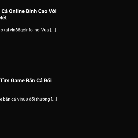
 Cá Online Đỉnh Cao Với
Nét
 tại vin88goinfo, nơi Vua [...]
 -Tìm Game Bắn Cá Đổi
me bắn cá Vin88 đổi thưởng [...]