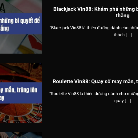
Blackjack Vin88: Khám phá những b
thắng
“Blackjack Vin88 là thiên đường dành cho nhữ
thách [...]
Roulette Vin88: Quay số may mắn, 
“Roulette Vin88 là thiên đường dành cho nhữn
quay [...]