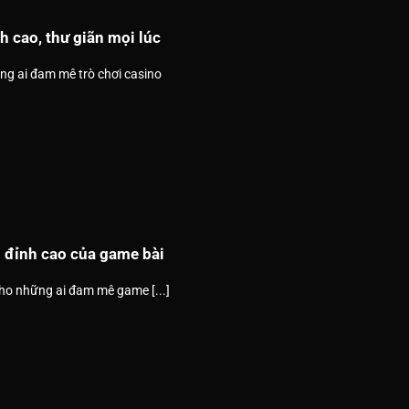
nh cao, thư giãn mọi lúc
ng ai đam mê trò chơi casino
 đỉnh cao của game bài
ho những ai đam mê game [...]