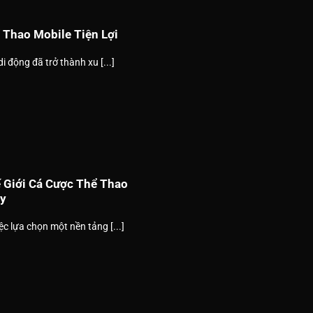
 Thao Mobile Tiện Lợi
i động đã trở thành xu [...]
 Giới Cá Cược Thể Thao
y
ệc lựa chọn một nền tảng [...]