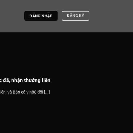
ĐĂNG KÝ
ĐĂNG NHẬP
 đã, nhận thưởng liền
iển, và Bắn cá vin88 đổi [...]