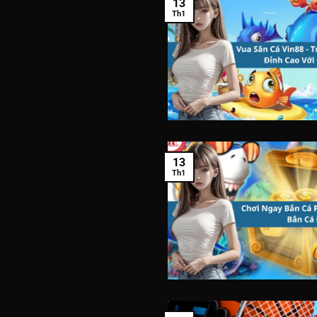
13
Th1
13
Th1