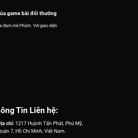
của game bài đổi thưởng
i đam mê Phỏm. Với giao diện
ông Tin Liên hệ:
ịa chỉ:
1217 Huỳnh Tấn Phát, Phú Mỹ,
uận 7, Hồ Chí Minh, Việt Nam.