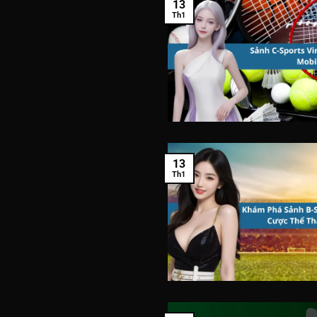
13
Th1
13
Th1