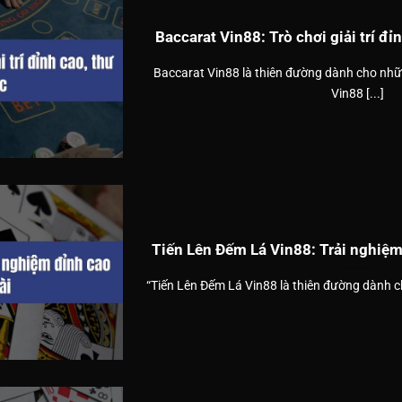
Baccarat Vin88: Trò chơi giải trí đỉ
Baccarat Vin88 là thiên đường dành cho nhữ
Vin88 [...]
Tiến Lên Đếm Lá Vin88: Trải nghiệm
“Tiến Lên Đếm Lá Vin88 là thiên đường dành c